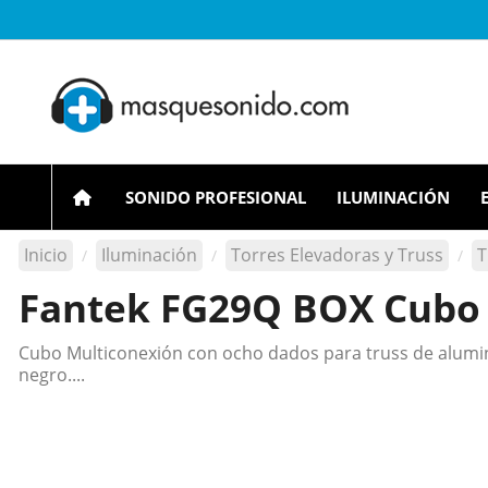
SONIDO PROFESIONAL
ILUMINACIÓN
Inicio
Iluminación
Torres Elevadoras y Truss
T
Fantek FG29Q BOX Cubo 
Cubo Multiconexión con ocho dados para truss de alumini
negro....