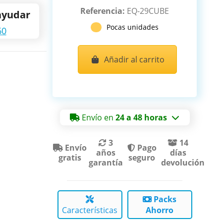
Referencia:
EQ-29CUBE
ayudar
Pocas unidades
60
Añadir al carrito
Envío en
24 a 48 horas
3
14
Envío
Pago
años
días
gratis
seguro
garantía
devolución
Packs
Características
Ahorro