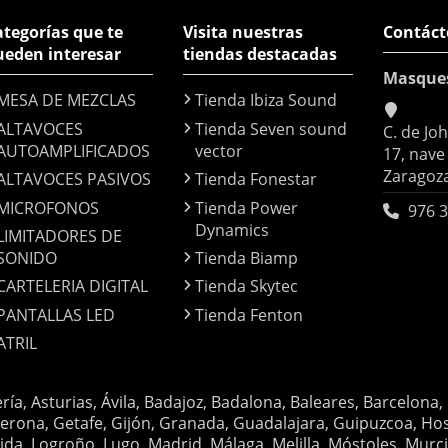
tegorías que te
Visita nuestras
Contáct
ueden interesar
tiendas destacadas
Masque
MESA DE MEZCLAS
Tienda Ibiza Sound
ALTAVOCES
Tienda Seven sound
C. de Jo
AUTOAMPLIFICADOS
vector
17, nave
Zaragoz
ALTAVOCES PASIVOS
Tienda Fonestar
MICROFONOS
Tienda Power
976 3
Dynamics
LIMITADORES DE
SONIDO
Tienda Biamp
CARTELERIA DIGITAL
Tienda Skytec
PANTALLAS LED
Tienda Fenton
ATRIL
ería, Asturias, Ávila, Badajoz, Badalona, Baleares, Barcelona,
erona, Getafe, Gijón, Granada, Guadalajara, Guipuzcoa, Hosp
ida, Logroño, Lugo, Madrid, Málaga, Melilla, Móstoles, Murc