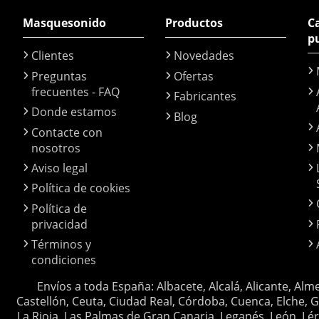
Masquesonido
Productos
Ca
p
Clientes
Novedades
Preguntas
Ofertas
frecuentes - FAQ
Fabricantes
Donde estamos
Blog
Contacte con
nosotros
Aviso legal
Política de cookies
Política de
privacidad
Términos y
condiciones
Envíos a toda España: Albacete, Alcalá, Alicante, Alm
Castellón, Ceuta, Ciudad Real, Córdoba, Cuenca, Elche, G
La Rioja, Las Palmas de Gran Canaria, Leganés, León, Lér