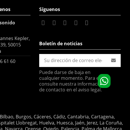
enos
Síguenos
sonido
hannes Kepler,
Boletín de noticias
 39, 50015
a
6 61 60
Puede darse de baja en
cualquier momento. Para ello,
consulte nuestra información
de contacto en el aviso legal.
 Bilbao, Burgos, Cáceres, Cádiz, Cantabria, Cartagena,
italet Llobregat, Huelva, Huesca, Jaén, Jerez, La Coruña,
ia, Navarra, Orense, Oviedo, Palencia, Palma de Mallorca,