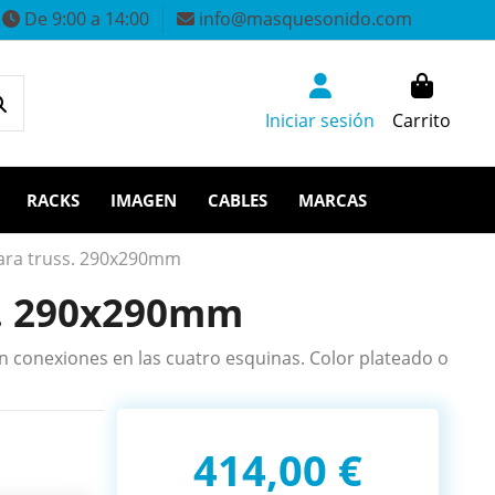
De 9:00 a 14:00
info@masquesonido.com
Iniciar sesión
Carrito
RACKS
IMAGEN
CABLES
MARCAS
ara truss. 290x290mm
s. 290x290mm
 conexiones en las cuatro esquinas. Color plateado o
414,00 €