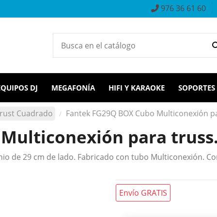
976 36 61 60
EQUIPOS DJ
MEGAFONÍA
HIFI Y KARAOKE
SOPORTES
rust Cuadrado
Fantek FG29Q BOX Cubo Multiconexión p
Multiconexión para trus
o de 29 cm de lado. Fabricado con tubo Multiconexión. Con
Envío GRATIS