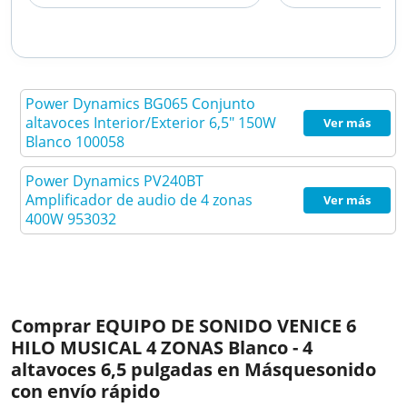
150W Blanco 100058
400W 9
Power Dynamics BG065 Conjunto
altavoces Interior/Exterior 6,5" 150W
Ver más
Blanco 100058
Power Dynamics PV240BT
Amplificador de audio de 4 zonas
Ver más
400W 953032
Comprar EQUIPO DE SONIDO VENICE 6
HILO MUSICAL 4 ZONAS Blanco - 4
altavoces 6,5 pulgadas en Másquesonido
con envío rápido