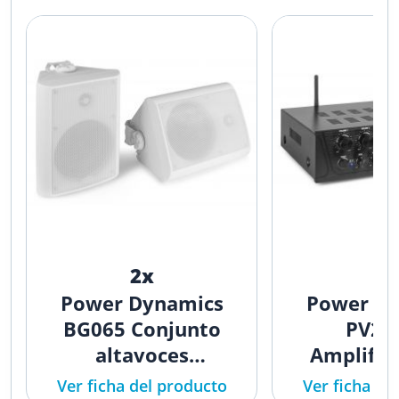
2x
1
Power Dynamics
Power D
BG065 Conjunto
PV24
altavoces
Amplific
Interior/Exterior 6,5"
audio de 
Ver ficha del producto
Ver ficha de