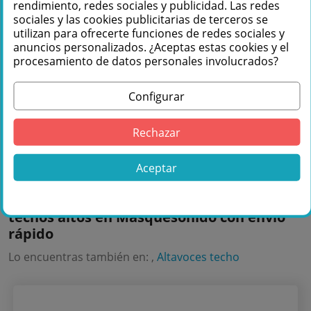
rendimiento, redes sociales y publicidad. Las redes
accesorios de montaje incluidos.
sociales y las cookies publicitarias de terceros se
utilizan para ofrecerte funciones de redes sociales y
anuncios personalizados. ¿Aceptas estas cookies y el
Te podemos ayudar
procesamiento de datos personales involucrados?
+34 976 36 61 60
Configurar
Rechazar
Aceptar
Comprar Electro-Voice EVID-C8.2HC-G2
pareja de altavoces de techo 8” para
techos altos en Másquesonido con envío
rápido
Lo encuentras también en: ,
Altavoces techo