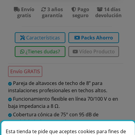
Envío
3 años
Pago
14 días
gratis
garantía
seguro
devolución
Características
Packs Ahorro
¿Tienes dudas?
Vídeo Producto
Envío GRATIS
Pareja de altavoces de techo de 8” para
instalaciones profesionales en techos altos.
Funcionamiento flexible en línea 70/100 V o en
baja impedancia a 8 Ω.
Cobertura cónica de 75° con 95 dB de
sensibilidad y hasta 124 dB SPL pico.
Diseño blanco sin bisel, rejilla magnética y
Esta tienda te pide que aceptes cookies para fines de