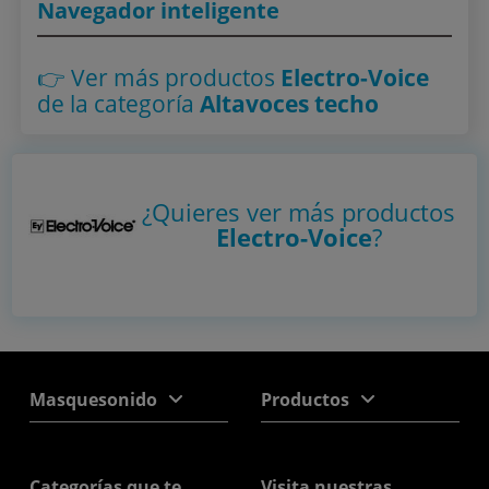
Navegador inteligente
👉 Ver más productos
Electro-Voice
de la categoría
Altavoces techo
¿Quieres ver más productos
Electro-Voice
?
Masquesonido
Productos
Categorías que te
Visita nuestras