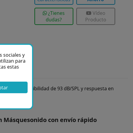
¿Tienes
Vídeo
dudas?
Producto
s sociales y
tilizan para
tas estas
ptar
tomáticos. Sensibilidad de 93 dB/SPL y respuesta en
 Másquesonido con envío rápido