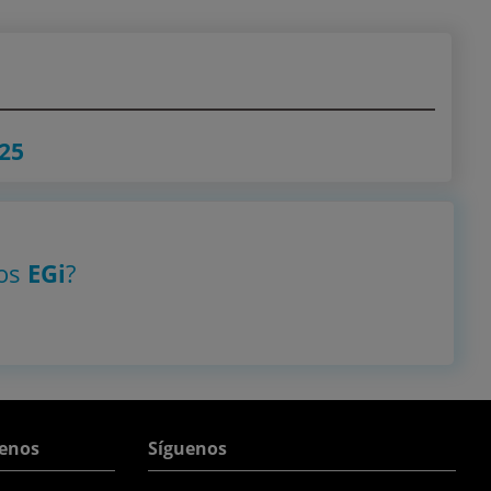
25
tos
EGi
?
enos
Síguenos