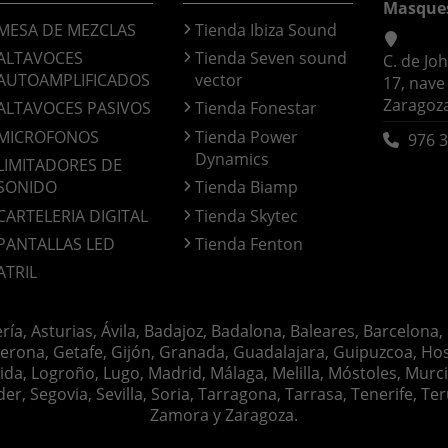
Masque
MESA DE MEZCLAS
Tienda Ibiza Sound
ALTAVOCES
Tienda Seven sound
C. de Jo
AUTOAMPLIFICADOS
vector
17, nave
Zaragoz
ALTAVOCES PASIVOS
Tienda Fonestar
MICROFONOS
Tienda Power
976 3
Dynamics
LIMITADORES DE
SONIDO
Tienda Biamp
CARTELERIA DIGITAL
Tienda Skytec
PANTALLAS LED
Tienda Fenton
ATRIL
ería, Asturias, Ávila, Badajoz, Badalona, Baleares, Barcelona,
erona, Getafe, Gijón, Granada, Guadalajara, Guipuzcoa, Hosp
ida, Logroño, Lugo, Madrid, Málaga, Melilla, Móstoles, Murc
Segovia, Sevilla, Soria, Tarragona, Tarrasa, Tenerife, Teruel
Zamora y Zaragoza.