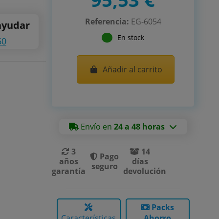
Referencia:
EG-6054
ayudar
En stock
60
Añadir al carrito
Envío en
24 a 48 horas
3
14
Pago
años
días
seguro
garantía
devolución
Packs
Características
Ahorro