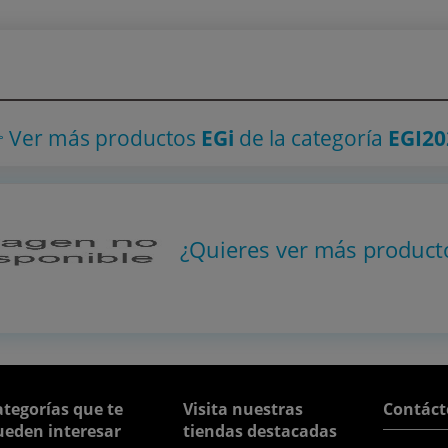
 Ver más productos
EGi
de la categoría
EGI20
¿Quieres ver más produc
tegorías que te
Visita nuestras
Contáct
ueden interesar
tiendas destacadas