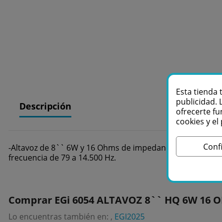
Esta tienda 
publicidad. 
Descripción
ofrecerte fu
cookies y e
Conf
-Altavoz de 8`` 6W y 16 Ohms de impedancia, calidad de s
frecuencia de 79 a 14.500 Hz.
Comprar EGi 6054 ALTAVOZ 8`` HQ 6W 16 O
Lo encuentras también en: ,
EGI2025