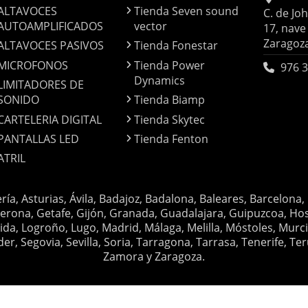
ALTAVOCES
Tienda Seven sound
C. de Jo
AUTOAMPLIFICADOS
vector
17, nave
Zaragoz
ALTAVOCES PASIVOS
Tienda Fonestar
MICROFONOS
Tienda Power
976 3
Dynamics
LIMITADORES DE
SONIDO
Tienda Biamp
CARTELERIA DIGITAL
Tienda Skytec
PANTALLAS LED
Tienda Fenton
ATRIL
ería, Asturias, Ávila, Badajoz, Badalona, Baleares, Barcelona,
erona, Getafe, Gijón, Granada, Guadalajara, Guipuzcoa, Hosp
ida, Logroño, Lugo, Madrid, Málaga, Melilla, Móstoles, Murc
Segovia, Sevilla, Soria, Tarragona, Tarrasa, Tenerife, Teruel
Zamora y Zaragoza.