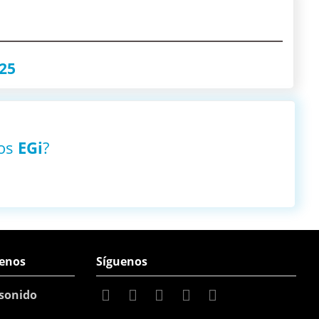
25
tos
EGi
?
enos
Síguenos
sonido