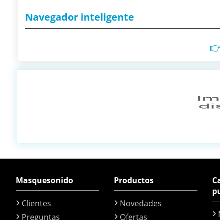
Navegador inteligente

Masquesonido
Productos
Ca
p
Clientes
Novedades
Preguntas
Ofertas