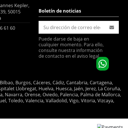
hannes Kepler,
Boletín de noticias
 39, 50015
a
6 61 60
Puede darse de baja en
cualquier momento. Para ello,
consulte nuestra información
de contacto en el aviso legal.
 Bilbao, Burgos, Cáceres, Cádiz, Cantabria, Cartagena,
italet Llobregat, Huelva, Huesca, Jaén, Jerez, La Coruña,
ia, Navarra, Orense, Oviedo, Palencia, Palma de Mallorca,
, Toledo, Valencia, Valladolid, Vigo, Vitoria, Vizcaya,