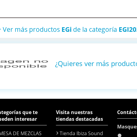
 Ver más productos
EGi
de la categoría
EGI20
¿Quieres ver más produc
tegorías que te
Visita nuestras
Contáct
ueden interesar
tiendas destacadas
Masque
MESA DE MEZCLAS
Tienda Ibiza Sound