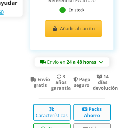
Referencia:
EG-41020
ayudar
En stock
60
Añadir al carrito
Envío en
24 a 48 horas
3
14
Envío
Pago
años
días
gratis
seguro
garantía
devolución
Packs
Características
Ahorro