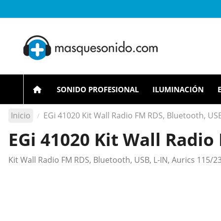
SONIDO PROFESIONAL
ILUMINACIÓN
Inicio
EGi 41020 Kit Wall Radio FM RDS, Bluetooth, US
EGi 41020 Kit Wall Radio
Kit Wall Radio FM RDS, Bluetooth, USB, L-IN, Aurics 115/