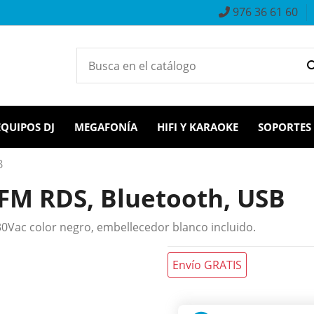
976 36 61 60
EQUIPOS DJ
MEGAFONÍA
HIFI Y KARAOKE
SOPORTES
B
 FM RDS, Bluetooth, USB
230Vac color negro, embellecedor blanco incluido.
Envío GRATIS