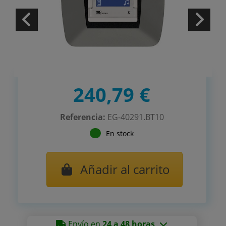
240,79 €
Referencia:
EG-40291.BT10
En stock
Añadir al carrito
Envío en
24 a 48 horas