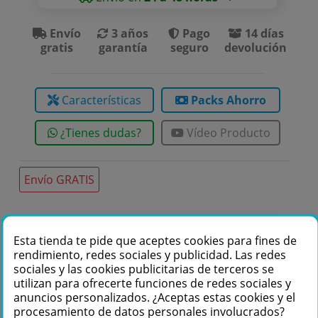
Envío
3 años
Pago
14 días
gratis
garantía
seguro
devolución
Características
Packs Ahorro
¿Tienes dudas?
Vídeo Producto
Envío GRATIS
Te podemos ayudar
Esta tienda te pide que aceptes cookies para fines de
rendimiento, redes sociales y publicidad. Las redes
+34 976 36 61 60
sociales y las cookies publicitarias de terceros se
utilizan para ofrecerte funciones de redes sociales y
anuncios personalizados. ¿Aceptas estas cookies y el
procesamiento de datos personales involucrados?