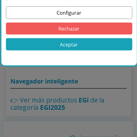
Configurar
Comprar EGi 40291.BT10 Mando Audio C/
Intercom, 3 Ch + Bluetooth con Pantalla
Rechazar
Gráfica, FM RDS en Blanco en
Másquesonido con envío rápido
Aceptar
Lo encuentras también en: ,
EGI2025
Navegador inteligente
👉 Ver más productos
EGi
de la
categoría
EGI2025