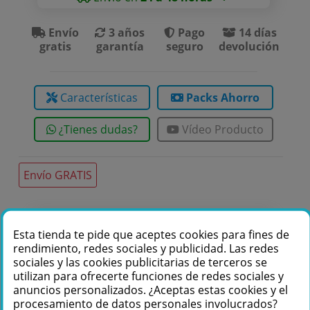
Envío
3 años
Pago
14 días
gratis
garantía
seguro
devolución
Características
Packs Ahorro
¿Tienes dudas?
Vídeo Producto
Envío GRATIS
Te podemos ayudar
Esta tienda te pide que aceptes cookies para fines de
rendimiento, redes sociales y publicidad. Las redes
+34 976 36 61 60
sociales y las cookies publicitarias de terceros se
utilizan para ofrecerte funciones de redes sociales y
anuncios personalizados. ¿Aceptas estas cookies y el
procesamiento de datos personales involucrados?