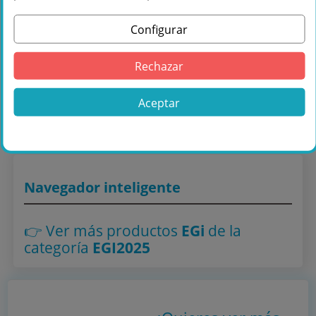
Configurar
Comprar EGi 40291.BT Mando Audio C/
Intercom, 3 Ch + Bluetooth con Pantalla
Rechazar
Gráfica, FM RDS en Negro en
Másquesonido con envío rápido
Aceptar
Lo encuentras también en: ,
EGI2025
Navegador inteligente
👉 Ver más productos
EGi
de la
categoría
EGI2025