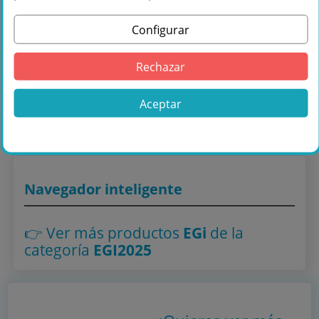
Configurar
Comprar EGi 1210.10HM Mando Bluetooth
+ AUX/TV 2+2W Mono 110-230Vac con
Rechazar
Avisos PIN Blanco en Másquesonido con
envío rápido
Aceptar
Lo encuentras también en: ,
EGI2025
Navegador inteligente
👉 Ver más productos
EGi
de la
categoría
EGI2025