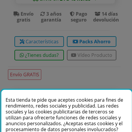
Envío
3 años
Pago
14 días
gratis
garantía
seguro
devolución
Características
Packs Ahorro
¿Tienes dudas?
Vídeo Producto
Envío GRATIS
Te podemos ayudar
Esta tienda te pide que aceptes cookies para fines de
rendimiento, redes sociales y publicidad. Las redes
+34 976 36 61 60
sociales y las cookies publicitarias de terceros se
utilizan para ofrecerte funciones de redes sociales y
anuncios personalizados. ¿Aceptas estas cookies y el
procesamiento de datos personales involucrados?