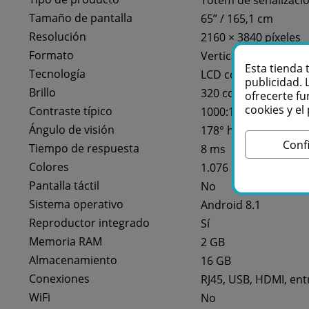
Tamaño de pantalla
65” / 165,1 cm
Resolución
2160 × 3840 píxeles
Formato
Vertical 9:16
Esta tienda 
Tecnología
LCD con retroilumin
publicidad. 
Brillo
320 cd/m²
ofrecerte fu
cookies y e
Contraste típico
1000:1
Ángulo de visión
178° horizontal / 178
Conf
Tiempo de respuesta
8 ms
Colores
1.076 millones de co
Pantalla táctil
No
Sistema operativo
Android 8.1
Reproductor integrado
Sí
Memoria RAM
2 GB
Almacenamiento
16 GB
Conexiones
RJ45, USB, HDMI, en
WiFi
No