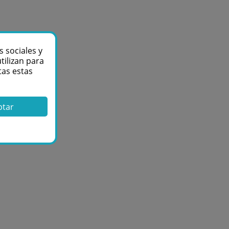
s sociales y
tilizan para
tas estas
ptar