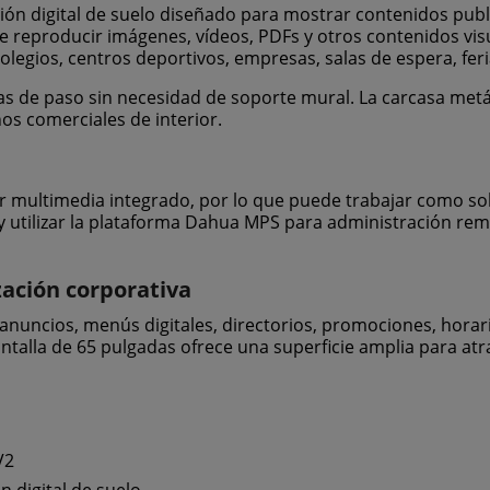
n digital de suelo diseñado para mostrar contenidos public
 reproducir imágenes, vídeos, PDFs y otros contenidos visua
olegios, centros deportivos, empresas, salas de espera, fer
onas de paso sin necesidad de soporte mural. La carcasa metá
os comerciales de interior.
 multimedia integrado, por lo que puede trabajar como sol
 utilizar la plataforma Dahua MPS para administración rem
zación corporativa
anuncios, menús digitales, directorios, promociones, horar
talla de 65 pulgadas ofrece una superficie amplia para atra
V2
n digital de suelo