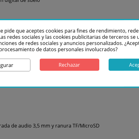
te pide que aceptes cookies para fines de rendimiento, rede
ación LED
Las redes sociales y las cookies publicitarias de terceros se u
nciones de redes sociales y anuncios personalizados. ¿Acep
l procesamiento de datos personales involucrados?
° vertical
Rechazar
Ace
igurar
lores
trada de audio 3,5 mm y ranura TF/MicroSD