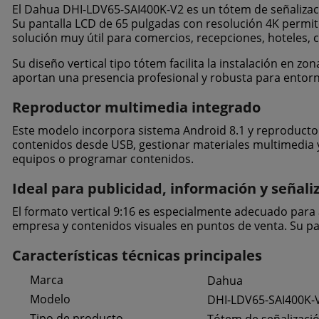
El Dahua DHI-LDV65-SAI400K-V2 es un tótem de señalizació
Su pantalla LCD de 65 pulgadas con resolución 4K permite
solución muy útil para comercios, recepciones, hoteles, c
Su diseño vertical tipo tótem facilita la instalación en z
aportan una presencia profesional y robusta para entorn
Reproductor multimedia integrado
Este modelo incorpora sistema Android 8.1 y reproductor
contenidos desde USB, gestionar materiales multimedia y
equipos o programar contenidos.
Ideal para publicidad, información y señali
El formato vertical 9:16 es especialmente adecuado para 
empresa y contenidos visuales en puntos de venta. Su pan
Características técnicas principales
Marca
Dahua
Modelo
DHI-LDV65-SAI400K-
Tipo de producto
Tótem de señalizació