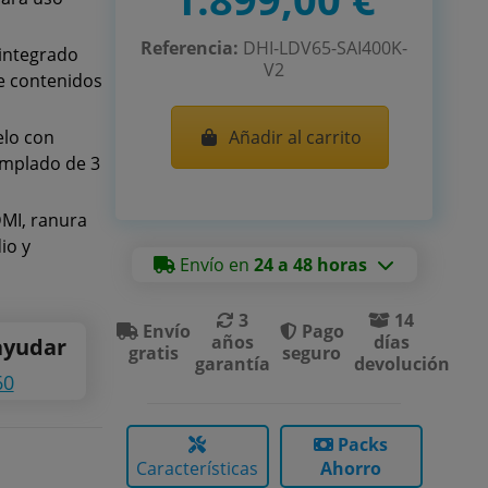
Referencia:
DHI-LDV65-SAI400K-
integrado
V2
de contenidos
elo con
Añadir al carrito
templado de 3
MI, ranura
io y
Envío en
24 a 48 horas
3
14
Envío
Pago
años
días
ayudar
gratis
seguro
garantía
devolución
60
Packs
Características
Ahorro