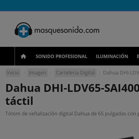
SONIDO PROFESIONAL
ILUMINACIÓN
Inicio
Imagen
Carteleria Digital
Dahua DHI-LDV6
Dahua DHI-LDV65-SAI400K
táctil
Tótem de señalización digital Dahua de 65 pulgadas con p