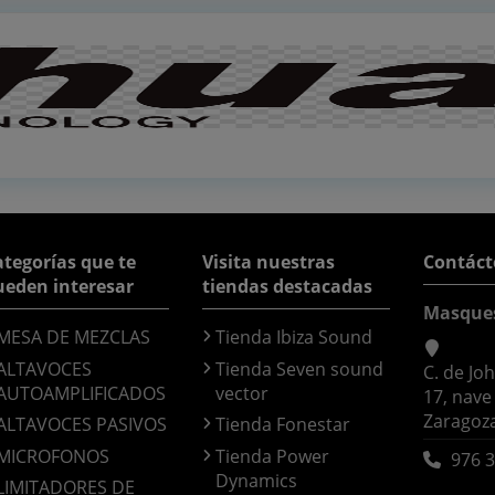
tegorías que te
Visita nuestras
Contáct
ueden interesar
tiendas destacadas
Masque
MESA DE MEZCLAS
Tienda Ibiza Sound
ALTAVOCES
Tienda Seven sound
C. de Jo
AUTOAMPLIFICADOS
vector
17, nave
Zaragoz
ALTAVOCES PASIVOS
Tienda Fonestar
MICROFONOS
Tienda Power
976 3
Dynamics
LIMITADORES DE