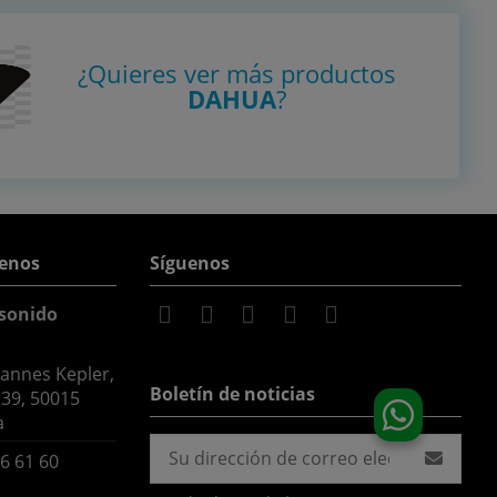
¿Quieres ver más productos
DAHUA
?
enos
Síguenos
sonido
hannes Kepler,
Boletín de noticias
 39, 50015
a
6 61 60