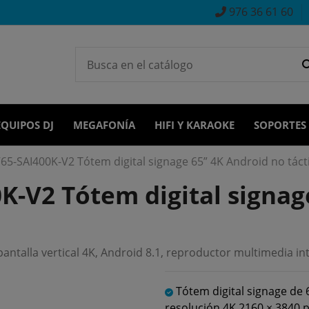
976 36 61 60
EQUIPOS DJ
MEGAFONÍA
HIFI Y KARAOKE
SOPORTES
5-SAI400K-V2 Tótem digital signage 65” 4K Android no tácti
-V2 Tótem digital signag
antalla vertical 4K, Android 8.1, reproductor multimedia in
Tótem digital signage de 
resolución 4K 2160 × 3840 