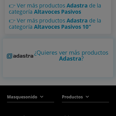
👉 Ver más productos
Adastra
de la
categoría
Altavoces Pasivos
👉 Ver más productos
Adastra
de la
categoría
Altavoces Pasivos 10"
¿Quieres ver más productos
Adastra
?
Masquesonido
Productos