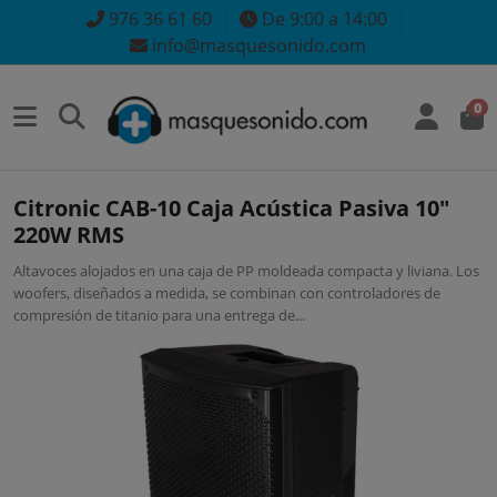
976 36 61 60
De 9:00 a 14:00
info@masquesonido.com
0
Citronic CAB-10 Caja Acústica Pasiva 10"
220W RMS
Altavoces alojados en una caja de PP moldeada compacta y liviana. Los
woofers, diseñados a medida, se combinan con controladores de
compresión de titanio para una entrega de...