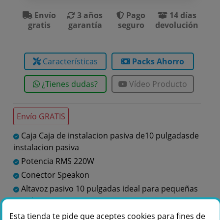
Envío
3 años
Pago
14 días
gratis
garantía
seguro
devolución
Características
Packs Ahorro
¿Tienes dudas?
Vídeo Producto
Envío GRATIS
Caja Caja de instalacion pasiva de10 pulgadasde
instalacion pasiva
Potencia RMS 220W
Conector Speakon
Altavoz pasivo 10 pulgadas ideal para pequeñas
instalaciones
Esta tienda te pide que aceptes cookies para fines de