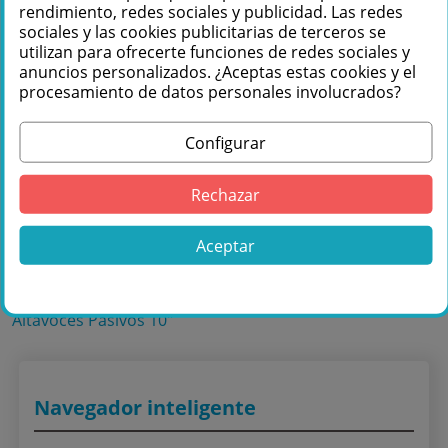
rendimiento, redes sociales y publicidad. Las redes
Te podemos ayudar
sociales y las cookies publicitarias de terceros se
utilizan para ofrecerte funciones de redes sociales y
+34 976 36 61 60
anuncios personalizados. ¿Aceptas estas cookies y el
procesamiento de datos personales involucrados?
Configurar
Rechazar
Comprar Citronic CAB-10 Caja Acústica
Pasiva 10" 220W RMS en Másquesonido
Aceptar
con envío rápido
Lo encuentras también en: ,
Altavoces Pasivos
,
Altavoces Pasivos 10"
Navegador inteligente