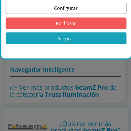
Configurar
Comprar Beamz Pro P32-L200 Duo Truss
Rechazar
2,0m recto en Másquesonido con envío
rápido
Aceptar
Lo encuentras también en: ,
Truss Iluminación
Navegador inteligente
👉 Ver más productos
beamZ Pro
de
la categoría
Truss Iluminación
¿Quieres ver más
productos
beamZ Pro
?