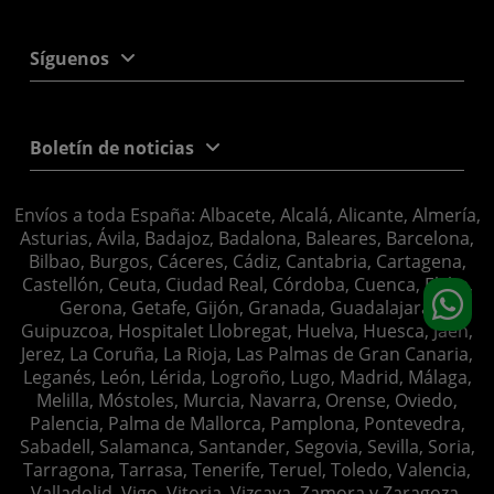
Síguenos
Boletín de noticias
Envíos a toda España: Albacete, Alcalá, Alicante, Almería,
Asturias, Ávila, Badajoz, Badalona, Baleares, Barcelona,
Bilbao, Burgos, Cáceres, Cádiz, Cantabria, Cartagena,
Castellón, Ceuta, Ciudad Real, Córdoba, Cuenca, Elche,
Gerona, Getafe, Gijón, Granada, Guadalajara,
Guipuzcoa, Hospitalet Llobregat, Huelva, Huesca, Jaén,
Jerez, La Coruña, La Rioja, Las Palmas de Gran Canaria,
Leganés, León, Lérida, Logroño, Lugo, Madrid, Málaga,
Melilla, Móstoles, Murcia, Navarra, Orense, Oviedo,
Palencia, Palma de Mallorca, Pamplona, Pontevedra,
Sabadell, Salamanca, Santander, Segovia, Sevilla, Soria,
Tarragona, Tarrasa, Tenerife, Teruel, Toledo, Valencia,
Valladolid, Vigo, Vitoria, Vizcaya, Zamora y Zaragoza.