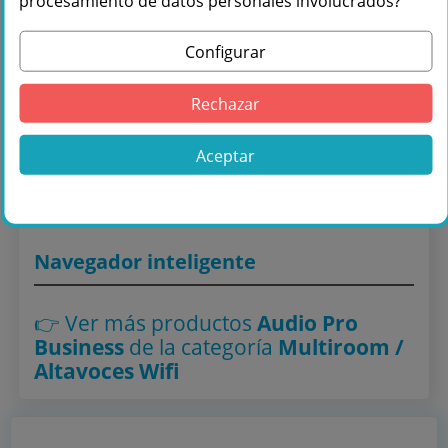
procesamiento de datos personales involucrados?
Configurar
Comprar Audio Pro Business TX-1
Rechazar
Transmisor inalámbrico color Negro en
Másquesonido con envío rápido
Aceptar
Lo encuentras también en: ,
Multiroom / Altavoces Wifi
Navegador inteligente
👉 Ver más productos
Audio Pro
Business
de la categoría
Multiroom /
Altavoces Wifi