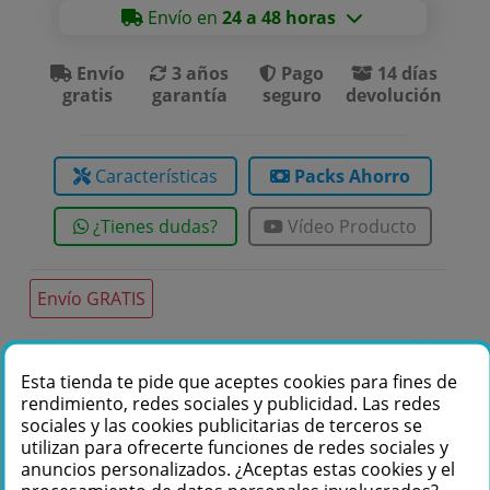
Envío en
24 a 48 horas
Envío
3 años
Pago
14 días
gratis
garantía
seguro
devolución
Características
Packs Ahorro
¿Tienes dudas?
Vídeo Producto
Envío GRATIS
Esta tienda te pide que aceptes cookies para fines de
Te podemos ayudar
rendimiento, redes sociales y publicidad. Las redes
+34 976 36 61 60
sociales y las cookies publicitarias de terceros se
utilizan para ofrecerte funciones de redes sociales y
anuncios personalizados. ¿Aceptas estas cookies y el