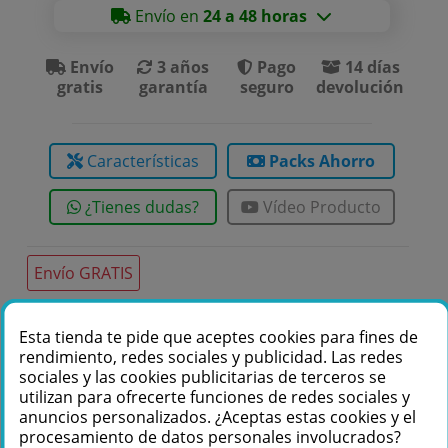
Envío en
24 a 48 horas
Envío
3 años
Pago
14 días
gratis
garantía
seguro
devolución
Características
Packs Ahorro
¿Tienes dudas?
Vídeo Producto
Envío GRATIS
Esta tienda te pide que aceptes cookies para fines de
Te podemos ayudar
rendimiento, redes sociales y publicidad. Las redes
sociales y las cookies publicitarias de terceros se
+34 976 36 61 60
utilizan para ofrecerte funciones de redes sociales y
anuncios personalizados. ¿Aceptas estas cookies y el
procesamiento de datos personales involucrados?