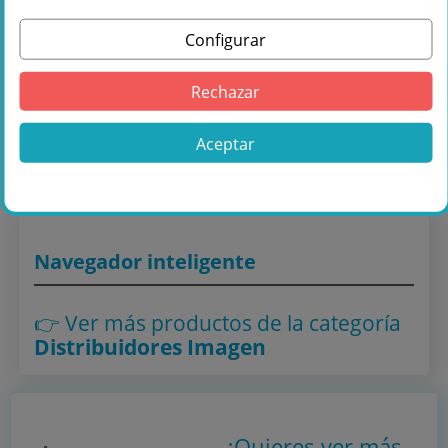
Configurar
Comprar ATEN 4K HDMI HDBASET
Rechazar
RECEIVER (4096 X 2160 UP TO 100M en
Másquesonido con envío rápido
Aceptar
Lo encuentras también en: ,
Distribuidores Imagen
Navegador inteligente
👉 Ver más productos
de la categoría
Distribuidores Imagen
¿Quieres ver más