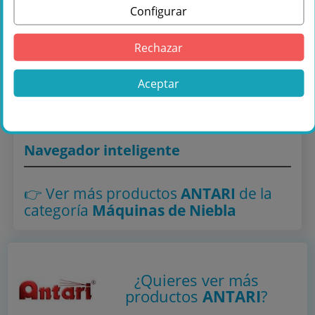
Configurar
Comprar ANTARI Z-350 MÃQUINA FAZER
Rechazar
en Másquesonido con envío rápido
Aceptar
Lo encuentras también en: ,
Máquinas de Niebla
Navegador inteligente
👉 Ver más productos
ANTARI
de la
categoría
Máquinas de Niebla
¿Quieres ver más
productos
ANTARI
?